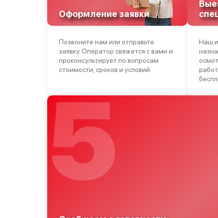
Вые
Оформление заявки
спе
Позвоните нам или отправьте
Наш и
заявку. Оператор свяжется с вами и
назна
проконсультирует по вопросам
осмот
стоимости, сроков и условий.
работ
беспл
5