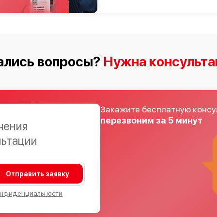
ались вопросы?
Нужна консульта
Закажите бесплатную консу
перезвоним за 5 минут
чения
льтации
Отправить заявку
онфиденциальности