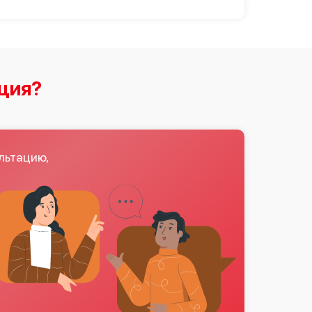
ция?
льтацию,