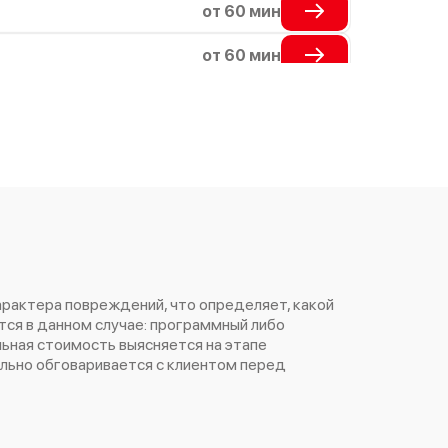
от 60 мин
от 60 мин
от 60 мин
от 60 мин
от 60 мин
от 60 мин
от 60 мин
арактера повреждений, что определяет, какой
от 60 мин
ся в данном случае: программный либо
ьная стоимость выясняется на этапе
от 60 мин
ельно обговаривается с клиентом перед
от 60 мин