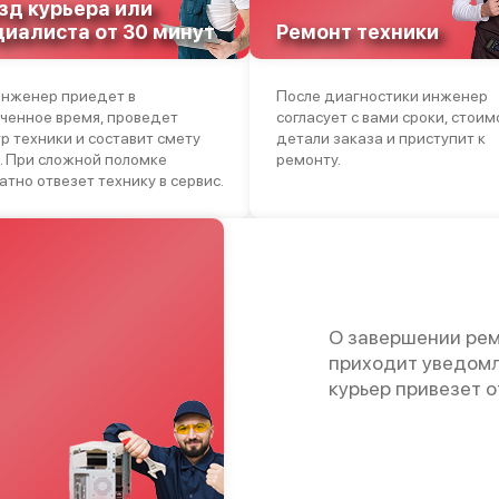
зд курьера или
циалиста от 30 минут
Ремонт техники
нженер приедет в
После диагностики инженер
ченное время, проведет
согласует с вами сроки, стоим
р техники и составит смету
детали заказа и приступит к
. При сложной поломке
ремонту.
атно отвезет технику в сервис.
О завершении рем
приходит уведомл
курьер привезет 