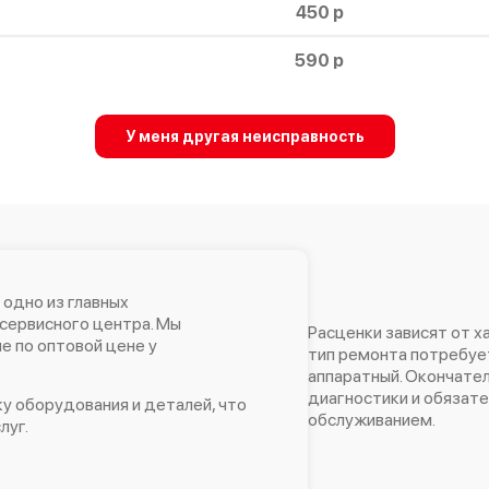
450 р
590 р
750 р
У меня другая неисправность
1000 р
450 р
650 р
590 р
 одно из главных
сервисного центра. Мы
Расценки зависят от х
 по оптовой цене у
590 р
тип ремонта потребует
аппаратный. Окончател
1250 р
диагностики и обязат
у оборудования и деталей, что
обслуживанием.
луг.
1000 р