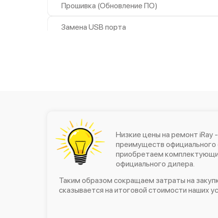
Прошивка (Обновление ПО)
Замена USB порта
Калибровка и настройка
Ремонт электронно-лучевой
трубки
Замена микросхемы логики
Замена процессора
Замена ключей управления
Низкие цены на ремонт iRay -
преимуществ официального 
приобретаем комплектующие
Ремонт разъема
официального дилера.
Замена корпуса
Таким образом сокращаем затраты на закупк
сказывается на итоговой стоимости наших ус
Ремонт цепи питания