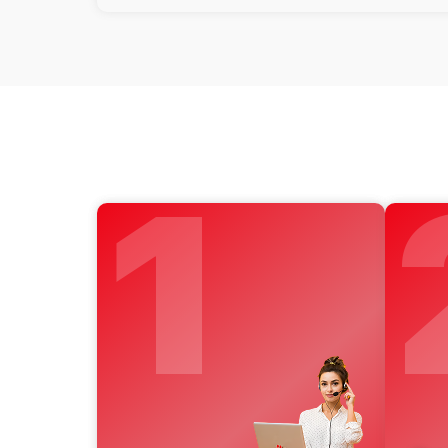
Замена микросхемы усилителя
Замена дисплея (экрана)
Замена объективов с улучшением
характеристик
Ремонт платы управления
(восстановление)
Восстановление после попадания
1
влаги
Замена шим контроллера