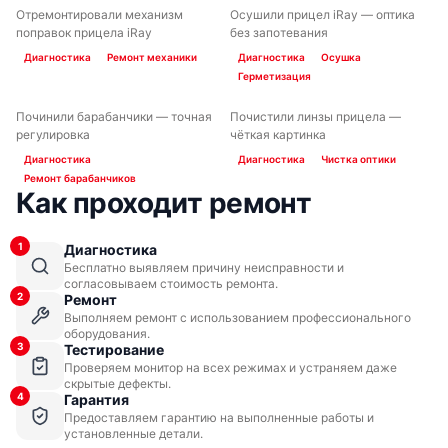
Отремонтировали механизм
Осушили прицел iRay — оптика
ДО
ПОСЛЕ
ДО
ПОСЛЕ
поправок прицела iRay
без запотевания
Диагностика
Ремонт механики
Диагностика
Осушка
Герметизация
Починили барабанчики — точная
Почистили линзы прицела —
ДО
ПОСЛЕ
ДО
ПОСЛЕ
регулировка
чёткая картинка
Диагностика
Диагностика
Чистка оптики
Ремонт барабанчиков
Как проходит ремонт
1
Диагностика
Бесплатно выявляем причину неисправности и
согласовываем стоимость ремонта.
2
Ремонт
Выполняем ремонт с использованием профессионального
оборудования.
3
Тестирование
Проверяем монитор на всех режимах и устраняем даже
скрытые дефекты.
4
Гарантия
Предоставляем гарантию на выполненные работы и
установленные детали.