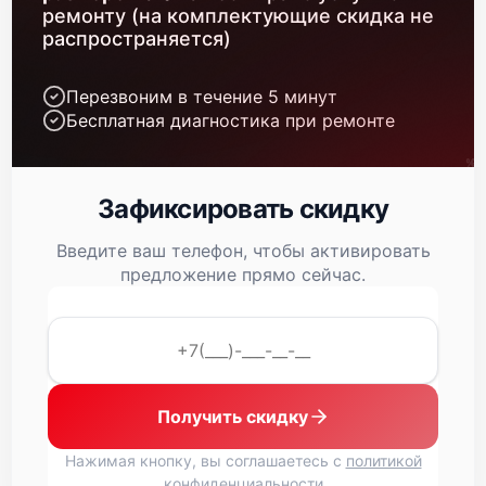
Замена процессора
650 р
ремонту (на комплектующие скидка не
распространяется)
Замена ключей управления
590 р
Ремонт разъема
Перезвоним в течение 5 минут
590 р
Бесплатная диагностика при ремонте
Замена корпуса
1250 р
Ремонт цепи питания
1000 р
Зафиксировать скидку
Замена микросхемы усилителя
550 р
Введите ваш телефон, чтобы активировать
предложение прямо сейчас.
Замена дисплея (экрана)
750 р
Замена объективов с улучшением
1100 р
характеристик
Ремонт платы управления (восстановление)
750 р
Получить скидку
Восстановление после попадания влаги
650 р
Нажимая кнопку, вы соглашаетесь с
политикой
Замена шим контроллера
650 р
конфиденциальности