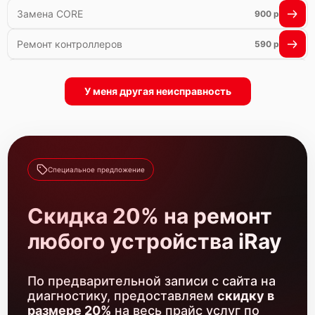
Замена CORE
900 р
Ремонт контроллеров
590 р
Замена аккумулятора
590 р
У меня другая неисправность
Ремонт встроенного дальнометра и других
750 р
устройств
Замена матрицы
1100 р
Прошивка (Обновление ПО)
450 р
Специальное предложение
Замена USB порта
590 р
Скидка 20% на ремонт
Калибровка и настройка
750 р
любого устройства iRay
Ремонт электронно-лучевой трубки
1000 р
По предварительной записи с сайта на
Замена микросхемы логики
450 р
диагностику, предоставляем
скидку в
размере 20%
на весь прайс услуг по